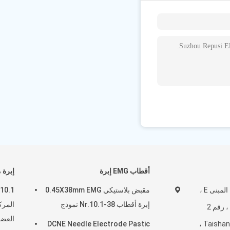
أقطاب EMG إبرة
إبرة 
الطابق الخامس ، المبنى E ،
مقبض بلاستيكي 0.45X38mm EMG
إبرة أقطاب Nr.10.1-38 نموذج
المرك
وادي Boji Zhihui ، رقم 2
العض
DCNE Needle Electrode Pastic
Taishan Road ، Suzhou ،