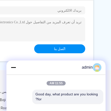
وقت العمل : 9:00-17:00 (بتوقيت بكين)
هاتف العمل:
الفاكس : 86--13952400892
اتصل شخص
Ms. Jane
المسمى الوظيفي : Manager
اتّصل بنا
هاتف العمل : +86-512-68259159
WHATSAPP :
+8613952400892
سكايب :
repusijane
admin
WeChat : +86 13952400892
البريد الإلكتروني :
jane@repusi.com
البريد بنا
تبعتنا
11:55 AM
Good day, what product are you looking 
for?