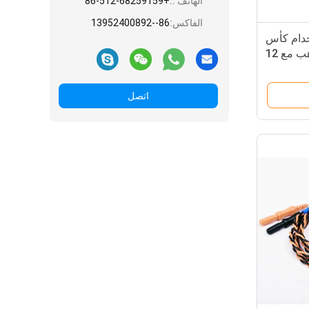
الهاتف ::
+86-512-68259159
الفاكس:
86--13952400892
استخدام كأس
EEG الكهربائي مطلي بالذهب مع 12
clors
اتصل