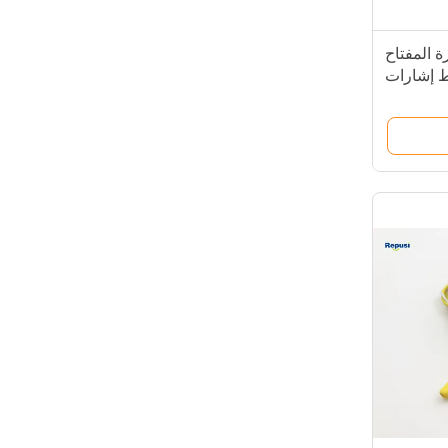
 المفتاح
ط إشارات
E أو EP