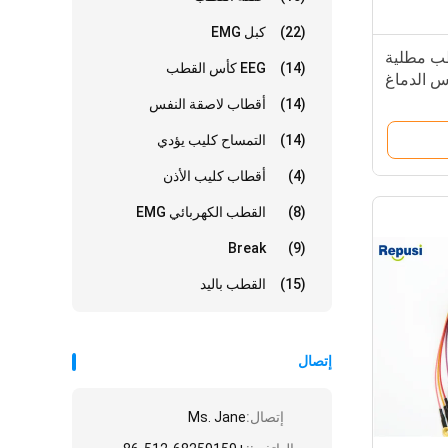
(22)
كبل EMG
س القطب مطلية
(14)
EEG كأس القطب
القرص 10MM كأس الدماغ
الكهربائي
(14)
أقطاب لاصقة النفس
(14)
التمساح كليب يؤدي
(4)
أقطاب كليب الأذن
(8)
القطب الكهربائي EMG
Break
(9)
(15)
القطب باليد
إتصال
إتصال:
Ms. Jane