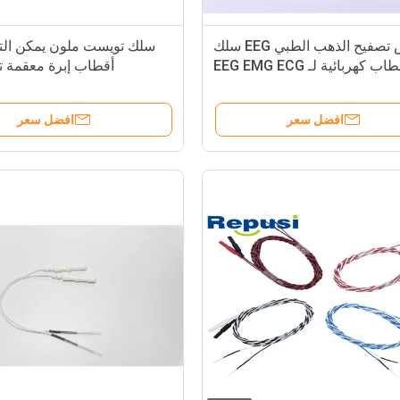
كأس تصفيح الذهب الطبي EEG سلك
سلك تويست ملون يمكن الت
كابل أقطاب كهربائية لـ EEG EMG ECG
أقطاب إبرة معقمة ت
أو EOG
افضل سعر
افضل سعر