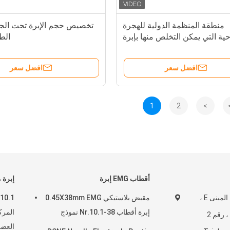
منطقة المنظمة الدولية للهجرة
تخصيص حجم الإبرة تحت الج
حية التي يمكن التخلص منها بإبرة
الطب
تحت الجلد الملتوية
افضل سعر
افضل سعر
1
2
>
أقطاب EMG إبرة
إبرة 
الطابق الخامس ، المبنى E ،
مقبض بلاستيكي 0.45X38mm EMG
إبرة أقطاب Nr.10.1-38 نموذج
المرك
وادي Boji Zhihui ، رقم 2
العض