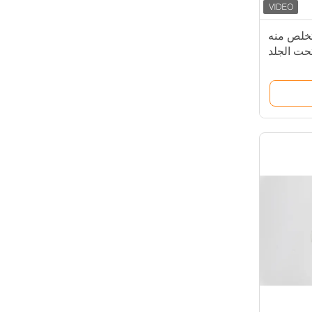
خلص منه
حت الجلد