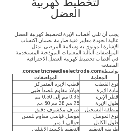
لتخطيط كهربية
العضل
يجب أن تلبي أقطاب الإبرة لتخطيط كهربية العضل
عالية الجودة معايير فنية صارمة لضمان اكتساب
الإشارة الموثوق به وسلامة المرضى. تمثل
المواصفات التالية المعلمات النموذجية المستخدمة
في أقطاب تخطيط كهربية العضل الاحترافية
المصنعة
بواسطة
concentricneedleelectrode.com
.
المعلمة
المواصفات
نوع القطب
قطب الإبرة المتمركز
مادة الإبرة
فولاذ مقاوم للصدأ طبي
قطر الإبرة
0.35 مم إلى 0.50 مم
طول الإبرة
25 مم 38 مم 50 مم
منطقة التسجيل
طرف مكشوف دقيق
نوع الموصل
موصل قياسي مقاوم للمس
طول الكابل
حوالي 1 متر
طريقة التعقيم
التعقيم بأكسيد الإيثيلين