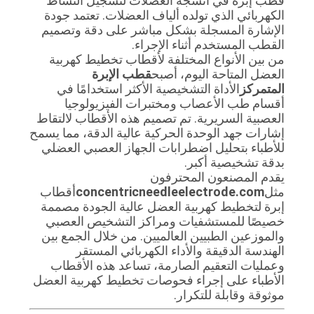
قطب إبرة في أنسجة العضلات لتسجيل النشاط
الكهربائي الذي تولده ألياف العضلات. تعتمد جودة
الإشارة المسجلة بشكل مباشر على دقة وتصميم
القطب المستخدم أثناء الإجراء.
من بين الأنواع المختلفة لأقطاب تخطيط كهربية
العضل المتاحة اليوم، أصبح
قطب الإبرة
المتمركز
الأداة التشخيصية الأكثر استخدامًا في
أقسام طب الأعصاب ومختبرات الفيزيولوجيا
العصبية السريرية. تم تصميم هذه الأقطاب لالتقاط
إشارات جهد الوحدة الحركية عالية الدقة، مما يسمح
للأطباء بتحليل اضطرابات الجهاز العصبي العضلي
بدقة تشخيصية أكبر.
يقدم المصنعون المحترفون
مثل
concentricneedleelectrode.com
أقطاب
إبرة لتخطيط كهربية العضل عالية الجودة مصممة
خصيصًا للمستشفيات ومراكز التشخيص العصبي
والموزعين الطبيين العالميين. من خلال الجمع بين
الهندسة الدقيقة والأداء الكهربائي المستقر
وعمليات التعقيم الصارمة، تساعد هذه الأقطاب
الأطباء على إجراء فحوصات تخطيط كهربية العضل
موثوقة وقابلة للتكرار.