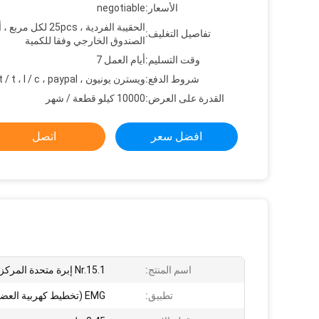
الأسعار:
negotiable
الحقيبة الفردية ، 25pcs لكل 
تفاصيل التغليف:
الصندوق الخارجي وفقا للكمية
وقت التسليم:
أيام العمل 7
شروط الدفع:
ويسترن يونيون ، t / t ، l / c ، paypal ، الخ
القدرة على العرض:
10000 كيلو قطعة / شهر
افضل سعر
اتصل
اسم المنتج:
Nr.15.1 إبرة متحدة المركز القطب
تطبيق:
EMG (تخطيط كهربية العضل)