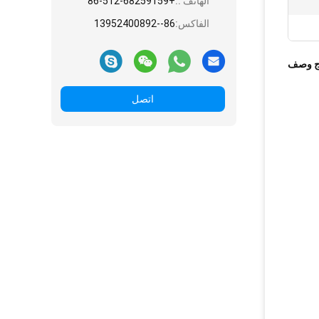
الهاتف ::
+86-512-68259159
الفاكس:
86--13952400892
ج وصف
اتصل