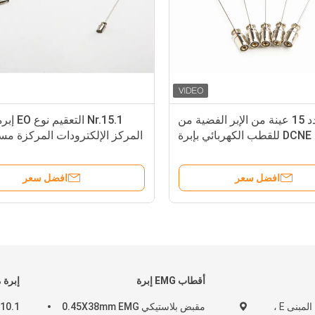
عدد 15 عينة من الإبر الفضية من
Nr.15.1 الت
مجموعة DCNE للقطب الكهربائي بإبرة
المركز الإلكترودات المركزة مس
حدة المركز يمكن التخلص منها
افضل سعر
افضل سعر
أقطاب EMG إبرة
إبرة 
الطابق الخامس ، المبنى E ،
مقبض بلاستيكي 0.45X38mm EMG