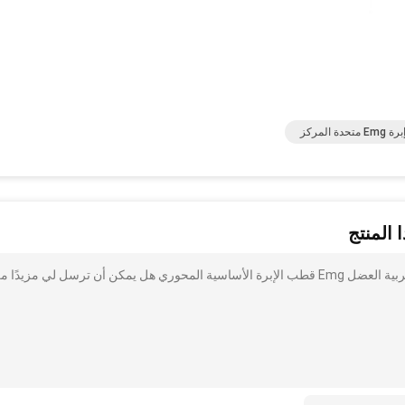
برة Emg متحدة المركز
 المنتج
أنا مهتم بذلك رقم 15.1 مطلية بالذهب مقبض معقم تخطيط كهربية العضل Emg قطب الإبرة الأساسية المحوري هل يمكن أن ترسل لي مزيدًا