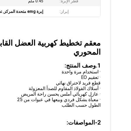
قطر الإبرة:
0.45 ملم
إبراز:
إبرة emg متحدة المركز
,
تخ
المحوري
1.وصف المنتج:
· استخدام مرة واحدة
· تعقيم EO
قطع فريد لاختراق نهائي
· أسلاك الفولاذ المقاوم للصدأ المعزولة
· عازل كهربائي أملس يحسن راحة المريض
· معبأة بشكل فردي وبيعها في عبوات من 25
الطول حسب الطلب
2-المواصفات: