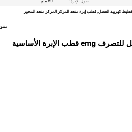
طول الإبرة:
50 ملم
طيط كهربية العضل
,
قطب إبرة متحد المركز المركز متحد المحور
منتو
معقم تخطيط كهربية العضل القابل للتصرف emg قطب الإبرة الأساسية