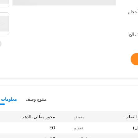
مربع ، أحجام
منتوج وصف
معلومات ت
مقبض:
محور مطلي بالذهب
تعقيم:
EO