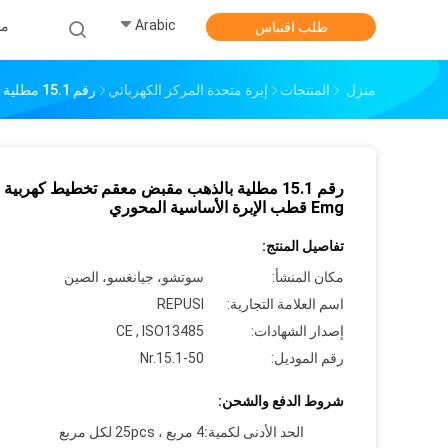
Arabic
من
طلب اقتباس
منزل
المنتجات
إبرة متحدة المركز الكهربائي
رقم 15.1 مطلية بالذهب مقبض معقم تخطيط كهربية العضل Emg قطب الإبرة الأساسية المحوري
رقم 15.1 مطلية بالذهب مقبض معقم تخطيط كهربية
Emg قطب الإبرة الأساسية المحوري
تفاصيل المنتج:
مكان المنشأ:
سوتشو، جيانغسو، الصين
اسم العلامة التجارية:
REPUSI
إصدار الشهادات:
CE , ISO13485
رقم الموديل:
Nr.15.1-50
شروط الدفع والشحن:
الحد الأدنى لكمية:
4 مربع ، 25pcs لكل مربع