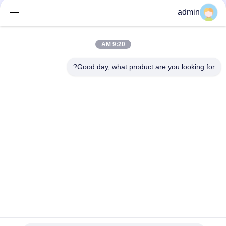
DIN
admin
قطب كهربائي محفز ثابت للكبار أبيض يدوي مع معيار 5 دبوس DIN
9:20 AM
القطب تحفيز العصب السطحي الثابت للبالغين مع اثنين من الموصلات
باليد
Good day, what product are you looking for?
فئات شعبية
جميع
إبرة متحدة المركز 
أقطاب EMG إبرة
الكهربائي
أقطاب الإبرة تحت 
إبرة متحدة المركز 
الجلد
EMG
القطب الحنجري
التحقيق محفز
كبل EMG
حلقة القطب