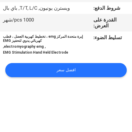
شروط الدفع:
ويسترن يونيون, T/T, L/C, باي بال
مراقبة
القدرة على
1000 pcs/شهر
الجودة
العرض:
تسليط الضوء:
إبرة متحدة المركز emg ، تخطيط كهربية العضل ، قطب
اتصل
كهربائي يدوي لتحفيز EMG
,
,
electromyography emg
بنا
EMG Stimulation Hand Held Electrode
أخبار
افضل سعر
اطلب
اقتباس
خريطة
الموقع