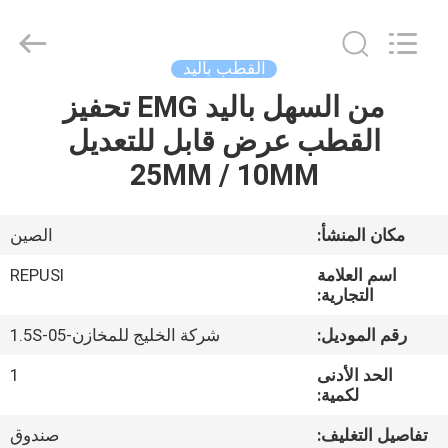
2026
Suzhou
Repusi
Electronics
Co.,Ltd..
القطب باليد
All
Rights
Reserved.
من السهل باليد EMG تحفيز
منزل،
القطب عرض قابل للتعديل
بيت
25MM / 10MM
منتجات
مكان المنشأ:
الصين
معلومات
اسم العلامة
REPUSI
عنا
التجارية:
رقم الموديل:
شركة الخليج للمخازن-1.5S-05
جولة
الحد الأدنى
1
في
لكمية:
المعمل
تفاصيل التغليف:
صندوق