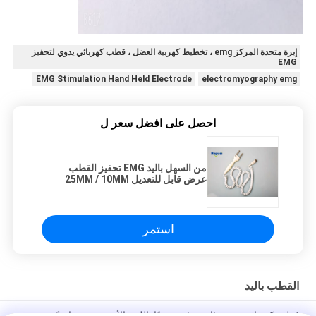
إبرة متحدة المركز emg ، تخطيط كهربية العضل ، قطب كهربائي يدوي لتحفيز
EMG
EMG Stimulation Hand Held Electrode
electromyography emg
احصل على افضل سعر ل
من السهل باليد EMG تحفيز القطب
عرض قابل للتعديل 25MM / 10MM
استمر
القطب باليد
قطب كهربائي محفز ثابت مثبت يدويًا باللون الأبيض مع معيار 1 دبوس