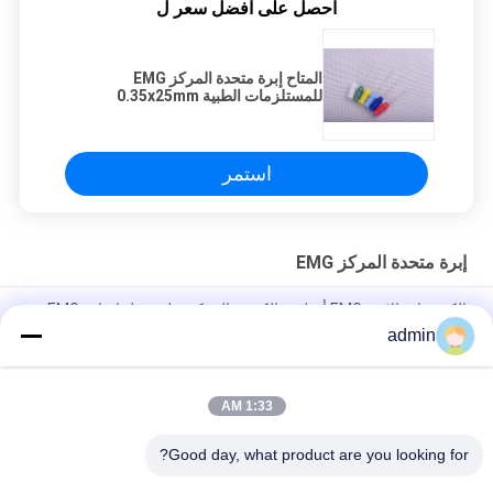
احصل على افضل سعر ل
المتاح إبرة متحدة المركز EMG
للمستلزمات الطبية 0.35x25mm
استمر
إبرة متحدة المركز EMG
الكترودات الإبرة EMG أسلوب الكترود المركزي لتسجيل إشارة EMG
وتحليلها
admin
Repusi EMG إبر حادة متحدة المركز يمكن التخلص منها مع 6 ألوان
1:33 AM
EMG إكسسوارات آلة يمكن التخلص منها متحدة المركز EMG إبرة قطب
كهربائي معقمة
Good day, what product are you looking for?