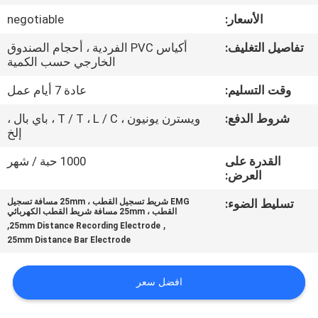
الأسعار:
negotiable
مراقبة
تفاصيل التغليف:
أكياس PVC الفردية ، أحجام الصندوق
الجودة
الخارجي حسب الكمية
وقت التسليم:
عادة 7 أيام عمل
اتصل
شروط الدفع:
ويسترن يونيون ، T / T ، L / C ، باي بال ،
بنا
إلخ
القدرة على
1000 حبة / شهر
أخبار
العرض:
تسليط الضوء:
EMG شريط تسجيل القطب ، 25mm مسافة تسجيل
القطب ، 25mm مسافة شريط القطب الكهربائي
اطلب
,
,
25mm Distance Recording Electrode
اقتباس
25mm Distance Bar Electrode
افضل سعر
خريطة
الموقع