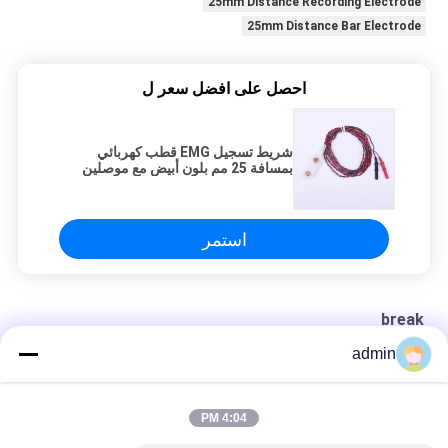
25mm Distance Recording Electrode
25mm Distance Bar Electrode
احصل على افضل سعر ل
شريط تسجيل EMG قطب كهربائي
بمسافة 25 مم بلون أبيض مع موصلين
استمر
break
admin
الكبار EMG آلة شريط سجل القطب مع معيار 5 دبوس DIN
الكبار استخدام EMG شريط سجل القطب مع اثنين من وصلات السلامة
4:04 PM
أقطاب شريط التسجيل للأطفال بمسافة 20 مم بين القطب