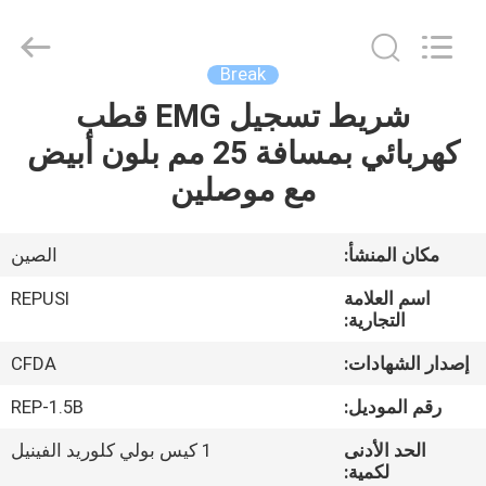
2026
Suzhou
Repusi
Electronics
Co.,Ltd..
Break
All
Rights
Reserved.
شريط تسجيل EMG قطب
منزل،
كهربائي بمسافة 25 مم بلون أبيض
بيت
مع موصلين
منتجات
مكان المنشأ:
الصين
معلومات
اسم العلامة
REPUSI
عنا
التجارية:
إصدار الشهادات:
CFDA
جولة
رقم الموديل:
REP-1.5B
في
الحد الأدنى
1 كيس بولي كلوريد الفينيل
المعمل
لكمية: