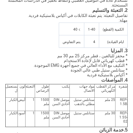
تستخدم عادة في التوصيل العصبي وكنقاط تحفيز في الدراسات المحتملة
المستحثة.
2. التعبئة والتسليم
تفاصيل التعبئة: يتم تعبئة الكابلات في أكياس بلاستيكية فردية.
مهلة:
الكمية (القطع)
1-40
> 40
ايام القيادة)
4
يتم التفاوض
3. المزايا
* محفز للبالغين ، قطر مركز 25 مم 30 مم
* قطب كهربائي قابل لإعادة الاستخدام
* التكيف مع الأداء العالي في جميع أجهزة EMG الموجودة.
* ستانلس ستيل طبي عالي الجودة
* أكياس بلاستيكية فردية
4. المواصفات
شفرة
مركز القطب
مواد جهات
يكتب
طول
التعبئة
لون
يستعمل
الكهربائي
الاتصال
الرصاص
ل
REP-
25 ملم
ستانلس ستيل
موصل DIN
1500
1
أبيض
الكبار
1.5B
مطلي بالذهب
أحادي السن
ملم
REP-
30 ملم
ستانلس ستيل
موصل DIN
1500
1
أسود
الكبار
1.5S-
أحادي السن
ملم
02
5.
خدمة الزبائن