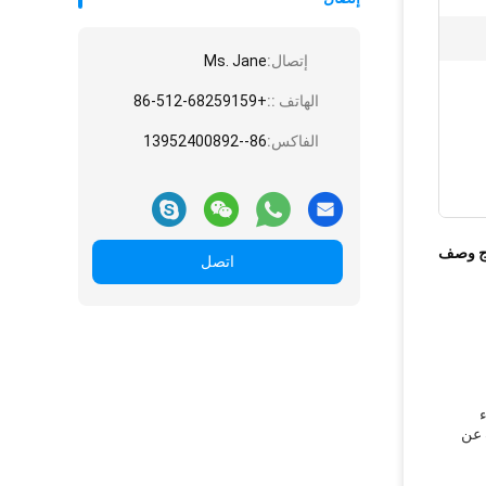
إتصال:
Ms. Jane
الهاتف ::
+86-512-68259159
الفاكس:
86--13952400892
ج وصف
اتصل
 عن