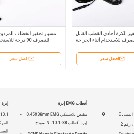
يز الكرة أحادي القطب القابل
مسبار تحفيز الخطاف المزدوج 
صرف للاستخدام أثناء الجراحة
للتصرف 90 درجة للاست
ا
افضل سعر
افضل سعر
أقطاب EMG إبرة
إبرة 
الطابق الخامس ، المبنى E ،
مقبض بلاستيكي 0.45X38mm EMG
إبرة أقطاب Nr.10.1-38 نموذج
المرك
وادي Boji Zhihui ، رقم 2
العض