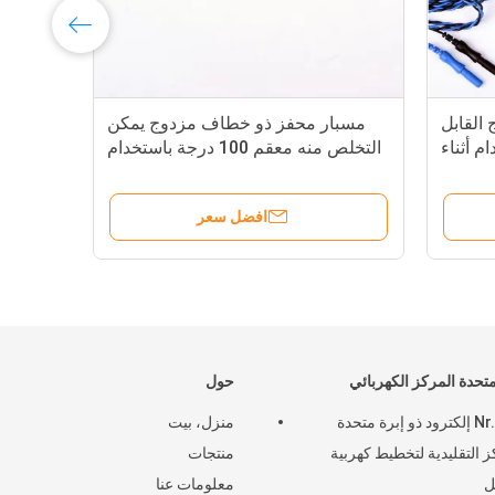
القابل
مسبار محفز ذو خطاف مزدوج يمكن
ال
خدام أثناء
التخلص منه معقم 100 درجة باستخدام
لجراحة
ETO
افضل سعر
متحدة المركز الكهربائي
حول
Nr.10.1 إلكترود ذو إبرة متحدة
منزل، بيت
ز التقليدية لتخطيط كهربية
منتجات
ل
معلومات عنا