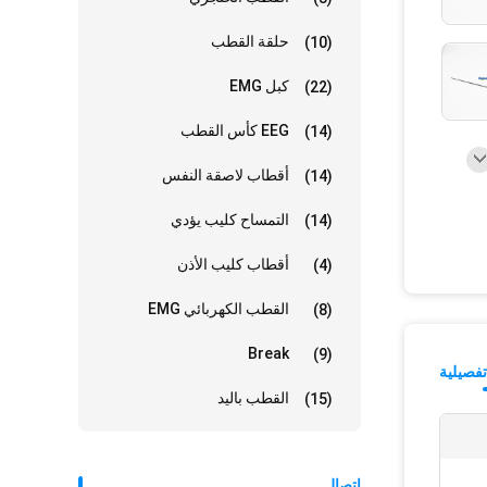
حلقة القطب
(10)
كبل EMG
(22)
EEG كأس القطب
(14)
أقطاب لاصقة النفس
(14)
التمساح كليب يؤدي
(14)
أقطاب كليب الأذن
(4)
القطب الكهربائي EMG
(8)
Break
(9)
فصيلية
القطب باليد
(15)
إتصال