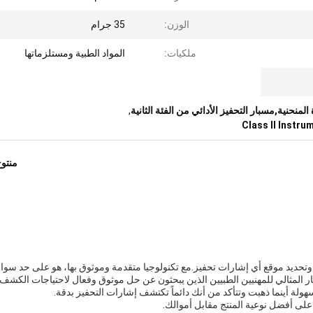
الوزن:
35 جرام
ملكيات:
المواد الطبية ومستلزماتها
لمنحنية,مسبار التحفيز الأدائي من الفئة الثانية
,
Class II Instru
منتو
وتحديد موقع أي إشارات تحفيز.مع تكنولوجيا متقدمة وموثوق بها، هو على حد سواء
يار المثالي للمهنيين الطبيين الذين يبحثون عن حل موثوق وفعال لاحتياجات الكشف
ة أينما ذهبت وتتأكد من أنك دائماً تكتشف إشارات التحفيز بدقة.
لى أفضل نوعية المنتج مقابل أموالك.