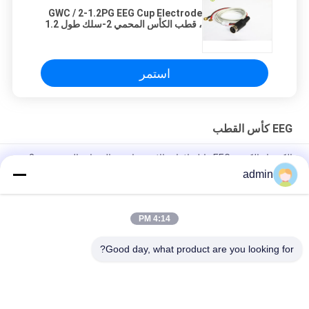
GWC / 2-1.2PG EEG Cup Electrode
، قطب الكأس المحمي 2-سلك طول 1.2
متر
استمر
EEG كأس القطب
الكهرباء الكوبية EEG قابلة لإعادة الاستخدام مع الصفائح الذهبية و 3m
كابل
admin
طلاء الذهب الطبي أقطاب كأس EEG بقطر 10 مم
4:14 PM
قابلة لإعادة الاستخدام EMG EEG Standard AgCL Cup Electrode 2
كوب بقطر 10 مم
Good day, what product are you looking for?
فئات شعبية
جميع