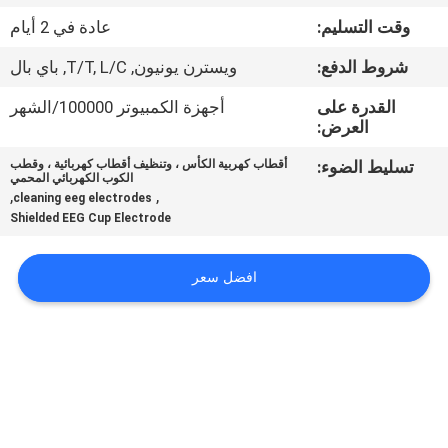
وقت التسليم:
عادة في 2 أيام
مراقبة
شروط الدفع:
ويسترن يونيون, T/T, L/C, باي بال
الجودة
القدرة على
أجهزة الكمبيوتر 100000/الشهر
العرض:
اتصل
تسليط الضوء:
أقطاب كهربية الكأس ، وتنظيف أقطاب كهربائية ، وقطب
بنا
الكوب الكهربائي المحمي
,
,
cleaning eeg electrodes
Shielded EEG Cup Electrode
أخبار
افضل سعر
اطلب
اقتباس
خريطة
الموقع