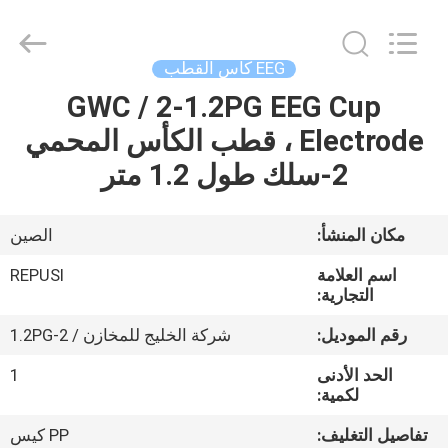
2026
Suzhou
Repusi
Electronics
Co.,Ltd..
EEG كأس القطب
All
Rights
Reserved.
GWC / 2-1.2PG EEG Cup
منزل،
Electrode ، قطب الكأس المحمي
بيت
2-سلك طول 1.2 متر
منتجات
مكان المنشأ:
الصين
معلومات
اسم العلامة
REPUSI
عنا
التجارية:
رقم الموديل:
شركة الخليج للمخازن / 2-1.2PG
جولة
الحد الأدنى
1
في
لكمية:
المعمل
تفاصيل التغليف:
PP كيس