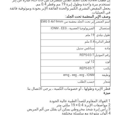
إن قطب IONM تحت الجلد القابل للتصرف من REPUSI عبارة عن إبر
تستخدم مرة واحدة وطول إبرة 19 مم وقطر 0.4 مم.
يجعل المقبض البشري الكبير والحدة الفائقة الإبر بجودة وموثوقية فائقة
في العمليات.
وصف الإبر المعقمة تحت الجلد:
اسم العنصر
إبر تحت الجلد معقمة من EMG 0.4x19mm
إستعمال
الفيزيولوجيا العصبية ، IONM ، EEG
طول نيلدي
19 ملم
قطر الدائرة
0.4 ملم
مادة
ستانلس ستيل
رقم الموديل
REPS-03-T
لون
12 لون
يكتب
REPS-03-T
وظيفة
emg ، eeg ، ecg ، IONM
شعار
حسب الطلب
قطر الإبرة وطولها ، أو خصومات الكمية ، يرجى الاتصال بنا.
ميزة
1 الفولاذ المقاوم للصدأ الطبية عالية الجودة
2 مواصفات الإبرة: 0.4 × 19 مللي متر
3 رأس إبرة شحذ مخروطي يمكن أن يقلل من ألم المريض
4 ألوان متنوعة مع سلسلة مختلفة