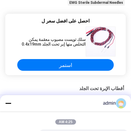
EMG Sterile Subdermal Needles
احصل على افضل سعر ل
سلك تويست مصبوب معقمة يمكن
التخلص منها إبر تحت الجلد 0.4x19mm
استمر
أقطاب الإبرة تحت الجلد
ملحقات ION من الفولاذ المقاوم للصدأ بإبرة واحدة تحت الجلد يمكن
admin
التخلص منها
19 مم EMG إبر معقمة ، إبر ملونة تحت الجلد يمكن التخلص منها
4:25 AM
أقطاب إبرة تحت الجلد يمكن التخلص منها مع موصل واحد