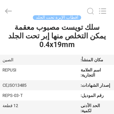
2026
Suzhou
Repusi
Electronics
Co.,Ltd..
أقطاب الإبرة تحت الجلد
All
Rights
Reserved.
سلك تويست مصبوب معقمة
منزل،
يمكن التخلص منها إبر تحت الجلد
بيت
0.4x19mm
منتجات
مكان المنشأ:
الصين
معلومات
اسم العلامة
REPUSI
عنا
التجارية:
إصدار الشهادات:
CE,ISO13485
جولة
رقم الموديل:
REPS-03-T
في
الحد الأدنى
12 قطعة
المعمل
لكمية: