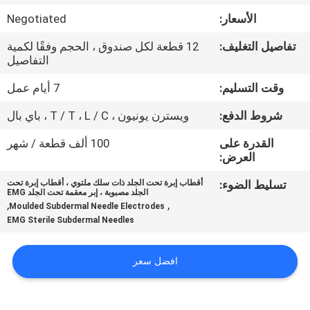
الأسعار:
Negotiated
مراقبة
تفاصيل التغليف:
12 قطعة لكل صندوق ، الحجم وفقًا لكمية
الجودة
التفاصيل
وقت التسليم:
7 أيام عمل
اتصل
شروط الدفع:
ويسترن يونيون ، T / T ، L / C ، باي بال
بنا
القدرة على
100 ألف قطعة / شهر
العرض:
أخبار
تسليط الضوء:
أقطاب إبرة تحت الجلد ذات سلك ملتوي ، أقطاب إبرة تحت
الجلد مصبوبة ، إبر معقمة تحت الجلد EMG
,
,
Moulded Subdermal Needle Electrodes
اطلب
EMG Sterile Subdermal Needles
اقتباس
افضل سعر
خريطة
الموقع