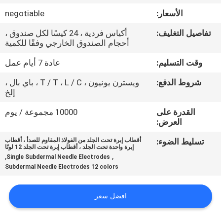
الأسعار:
negotiable
مراقبة
تفاصيل التغليف:
أكياس فردية ، 24 كيسًا لكل صندوق ،
الجودة
أحجام الصندوق الخارجي وفقًا للكمية
وقت التسليم:
عادة 7 أيام عمل
اتصل
شروط الدفع:
ويسترن يونيون ، T / T ، L / C ، باي بال ،
بنا
إلخ
القدرة على
10000 مجموعة / يوم
أخبار
العرض:
تسليط الضوء:
أقطاب إبرة تحت الجلد من الفولاذ المقاوم للصدأ ، أقطاب
إبرة واحدة تحت الجلد ، أقطاب إبرة تحت الجلد 12 لونًا
اطلب
,
,
Single Subdermal Needle Electrodes
اقتباس
Subdermal Needle Electrodes 12 colors
افضل سعر
خريطة
الموقع