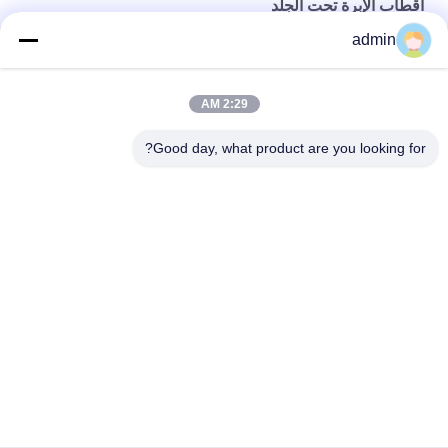
أقطاب الإبرة تحت الجلد
admin
19 مم EMG إبر معقمة ، إبر ملونة تحت الجلد يمكن التخلص منها
أقطاب إبرة تحت الجلد يمكن التخلص منها مع موصل واحد
2:29 AM
أقطاب إبرة تحت الجلد معقمة يمكن التخلص منها ملتوية متعدد الألوان
Good day, what product are you looking for?
فئات شعبية
جميع
إبرة متحدة المركز 
أقطاب EMG إبرة
الكهربائي
أقطاب الإبرة تحت 
إبرة متحدة المركز 
الجلد
EMG
القطب الحنجري
التحقيق محفز
كبل EMG
حلقة القطب