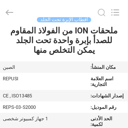
2026
Suzhou
Repusi
Electronics
Co.,Ltd..
أقطاب الإبرة تحت الجلد
All
Rights
Reserved.
ملحقات ION من الفولاذ المقاوم
منزل،
للصدأ بإبرة واحدة تحت الجلد
بيت
يمكن التخلص منها
منتجات
مكان المنشأ:
الصين
معلومات
اسم العلامة
REPUSI
عنا
التجارية:
إصدار الشهادات:
CE , ISO13485
جولة
رقم الموديل:
REPS-03-S2000
في
الحد الأدنى
1 جهاز كمبيوتر شخصى
المعمل
لكمية: