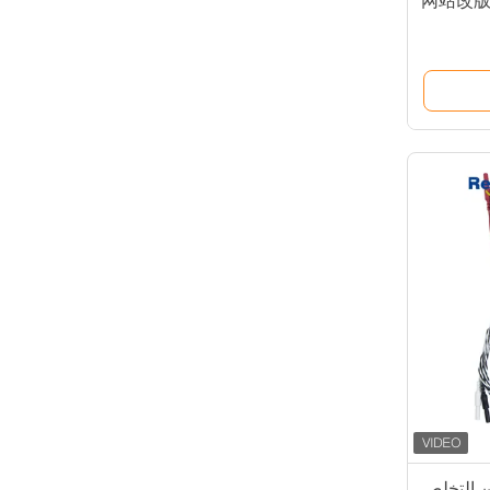
网站改版中
كن التخلص