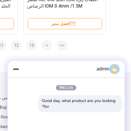
IOM 0.4mm /1.5M الرصاص
افضل سعر
11
12
13
>
>>
admin
البريد بنا
تبعتنا
2:34 PM
Good day, what product are you looking 
for?
مقاطعة Jiangsu ، الصين