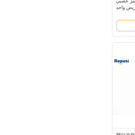
ار تحفيز عصبي
مريض واحد
غرض فقط