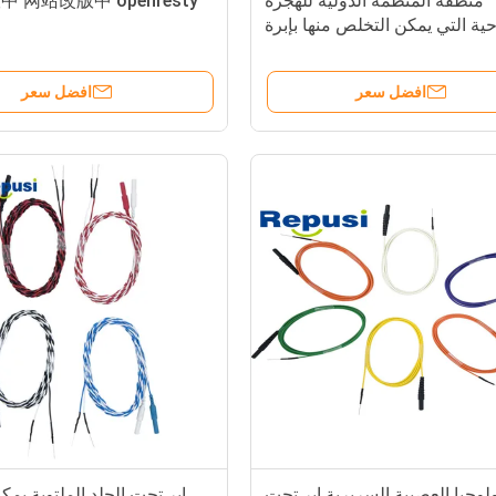
منطقة المنظمة الدولية للهجرة
 网站改版中 openresty
حية التي يمكن التخلص منها بإبرة
تحت الجلد الملتوية
افضل سعر
افضل سعر
ولوجيا العصبية السريرية إبر تحت
إبر تحت الجلد الملتوية يم