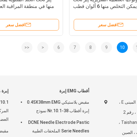
الجلد يمكن التخلص منها 6 ألوان قطب
منها في منطقة المراقبة العص
كهربائي واحد
العملية 7 مم بطول 1.5 م
افضل سعر
افضل سعر
<<
<
6
7
8
9
10
أقطاب EMG إبرة
إبرة 
الطابق الخامس ، المبنى E ،
مقبض بلاستيكي 0.45X38mm EMG
إبرة أقطاب Nr.10.1-38 نموذج
المرك
وادي Boji Zhihui ، رقم 2
العض
DCNE Needle Electrode Pastic
Taishan Road ، Suzhou ،
Serie Needles الملحقات الطبية