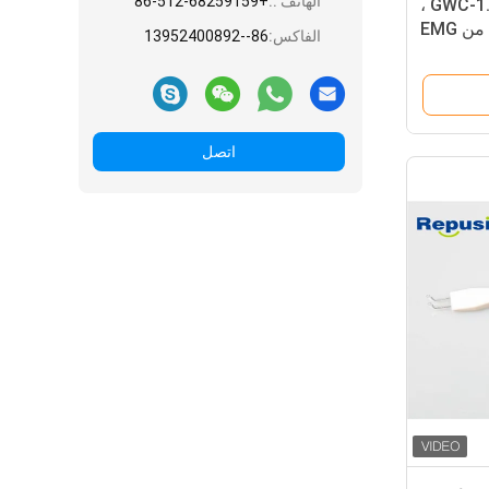
الهاتف ::
+86-512-68259159
قطب كهربائي حلقي GWC-1.5R ،
قطب كهربائي حلقي حسي من EMG
الفاكس:
86--13952400892
 DIN
اتصل