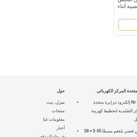
بية أثناء
متحدة المركز الكهربائي
حول
Nr.10.1 إلكترود ذو إبرة متحدة
منزل، بيت
ز التقليدية لتخطيط كهربية
منتجات
ل
معلومات عنا
أخبار
مقبض فضي مُعقم مسبقًا 0.45 × 38
خريطة الموقع