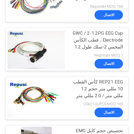
مع 10 ألوان
Negotiate MOQ:100
PRIVACY
الاتصال
18
POLICY
GWC / 2-1.2PG EEG Cup
التحقيق محفز
Electrode ، قطب الكأس
المحمي 2-سلك طول 1.2
متر
Negotiate MOQ:1
الاتصال
REP21 EEG كأس القطب
3
10 مللي متر حجم 1.2
مللي متر / 2.0 مللي متر
القطب الحنجري
قطر السلك
USD(1-3)/PCS MOQ:100
الاتصال
تخصيص حجم كابل EMG