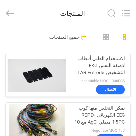
2025
Suzhou
Repusi
المنتجات
Electronics
Co.,Ltd..
All
Rights
Reserved.
منزل،
12
جميع المنتجات
بيت
إبرة متحدة المركز
الكهربائي
الاستخدام الطبي أقطاب
منتجات
لاصقة النفس EKG
التشخيص TAB Ectrode
معلومات
negotiable MOQ:1000PCS
عنا
الاتصال
17
يمكن التخلص منها كوب
جولة
أقطاب EMG إبرة
EEG الكهربائي REPD-
في
1.5PC مطلي AgCl مع 10
ألوان
المعمل
Negotiate MOQ:100