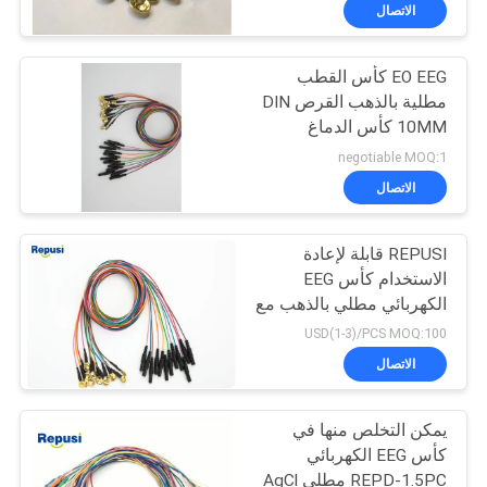
الاتصال
مراقبة
EO EEG كأس القطب
الجودة
23
مطلية بالذهب القرص DIN
10MM كأس الدماغ
إبرة متحدة المركز
اتصل
الكهربائي
negotiable MOQ:1
EMG
بنا
الاتصال
REPUSI قابلة لإعادة
أخبار
الاستخدام كأس EEG
الكهربائي مطلي بالذهب مع
18
اطلب
12 clors
USD(1-3)/PCS MOQ:100
أقطاب الإبرة تحت
اقتباس
الاتصال
الجلد
يمكن التخلص منها في
خريطة
كأس EEG الكهربائي
الموقع
REPD-1.5PC مطلي AgCl