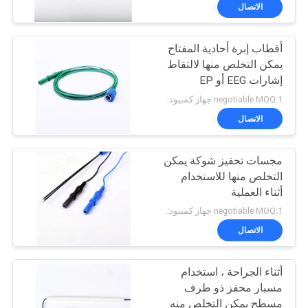
الاتصال
مراقبة
أقطاب إبرة أحادية المفتاح
الجودة
23
يمكن التخلص منها لالتقاط
إشارات EEG أو EP
إبرة متحدة المركز
اتصل
negotiable MOQ:1 جهاز كمبيوتر شخصى
EMG
بنا
الاتصال
مجسات تحفيز شوكة يمكن
أخبار
التخلص منها للاستخدام
أثناء العملية
18
اطلب
negotiable MOQ:1 جهاز كمبيوتر شخصى
أقطاب الإبرة تحت
اقتباس
الاتصال
الجلد
أثناء الجراحة ، استخدام
خريطة
مسبار محفز ذو طرف
الموقع
مسطح يمكن التخلص منه