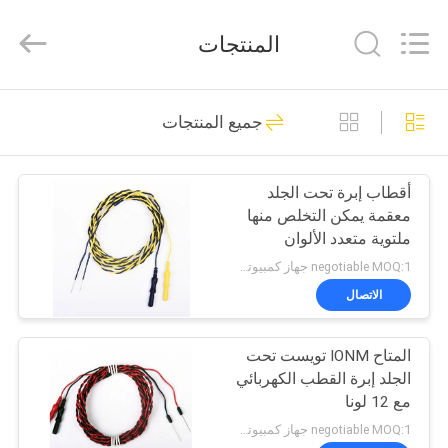
2026
Suzhou
Repusi
المنتجات
Electronics
Co.,Ltd..
All
Rights
Reserved.
منزل،
12
جميع المنتجات
بيت
إبرة متحدة المركز
الكهربائي
أقطاب إبرة تحت الجلد
منتجات
معقمة يمكن التخلص منها
ملتوية متعدد الألوان
معلومات
negotiable MOQ:1 جهاز كمبيوتر شخصى
عنا
الاتصال
17
المتاح IONM تويست تحت
جولة
أقطاب EMG إبرة
الجلد إبرة القطب الكهربائي
في
مع 12 لونا
المعمل
negotiable MOQ:1 جهاز كمبيوتر شخصى